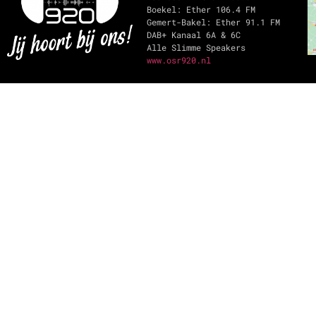
Boekel: Ether 106.4 FM
Gemert-Bakel: Ether 91.1 FM
DAB+ Kanaal 6A & 6C
Alle Slimme Speakers
www.osr920.nl