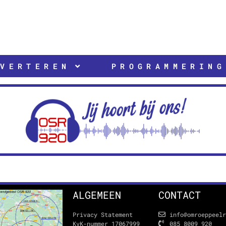
DVERTEREN
PROGRAMMERING
ALGEMEEN
CONTACT
Privacy Statement
info@omroeppeel
KvK-nummer 17067999
085 8009 920