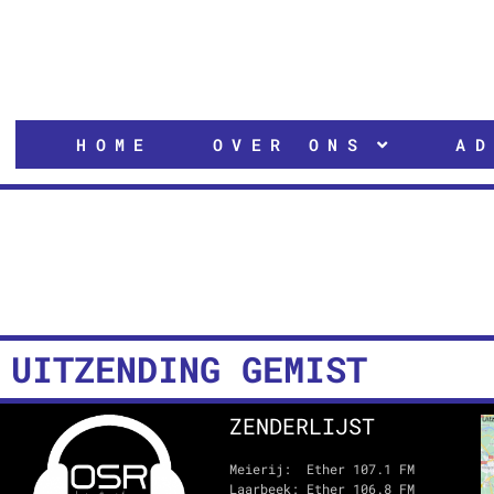
HOME
OVER ONS
A
UITZENDING GEMIST
ZENDERLIJST
Meierij: Ether 107.1 FM
Laarbeek: Ether 106.8 FM